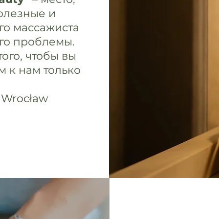
олезные и
го массажиста
его проблемы.
ого, чтобы вы
м к нам только
8 Wrocław