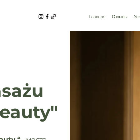
Главная
Отзывы
Ус
sażu
eauty"
auty “
– место,