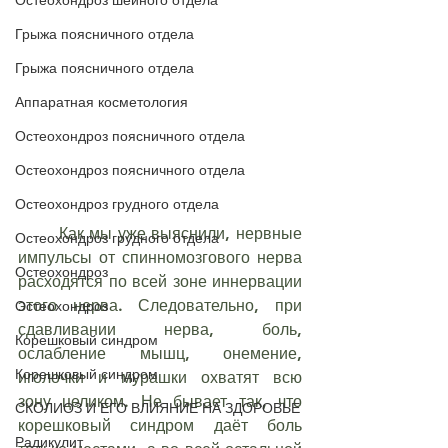
Остеохондроз шейного отдела
Грыжа поясничного отдела
Грыжа поясничного отдела
Аппаратная косметология
Остеохондроз поясничного отдела
Остеохондроз поясничного отдела
Остеохондроз грудного отдела
	Как мы уже выяснили, нервные 
Остеохондроз грудного отдела
импульсы от спинномозгового нерва 
Остеохондроз
расходятся по всей зоне иннервации 
этого нерва. Следовательно, при 
Остеохондроз
сдавливании нерва, боль, 
Корешковый синдром
ослабление мышц, онемение, 
Корешковый синдром
иголочки и мурашки охватят всю 
зону целиком. Не бывает так, что 
СКОЛИОЗ И ЕГО ВЛИЯНИЕ НА ЗДОРОВЬЕ
корешковый синдром даёт боль 
Радикулит