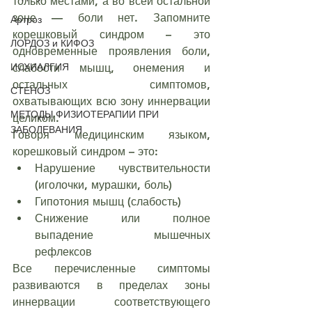
только местами, а во всей остальной 
зоне — боли нет. Запомните 
Артроз
корешковый синдром – это 
ЛОРДОЗ и КИФОЗ
одновременные проявления боли, 
ИСХИАЛГИЯ
слабости мышц, онемения и 
остальных симптомов, 
СТЕНОЗ
охватывающих всю зону иннервации 
МЕТОДЫ ФИЗИОТЕРАПИИ ПРИ
целиком. 
ЗАБОЛЕВАНИЯ
Говоря медицинским языком, 
корешковый синдром – это:
Нарушение чувствительности 
(иголочки, мурашки, боль)
Гипотония мышц (слабость)
Снижение или полное 
выпадение мышечных 
рефлексов
Все перечисленные симптомы 
развиваются в пределах зоны 
иннервации соответствующего 