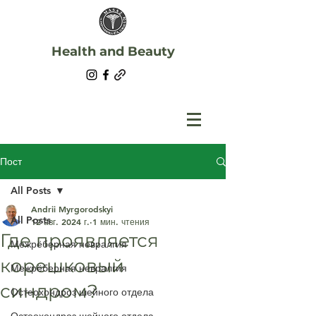
Health and Beauty
Пост
All Posts
Andrii Myrgorodskyi
All Posts
12 авг. 2024 г.
1 мин. чтения
Где проявляется
Межрёберная невралгия
корешковый
Межрёберная невралгия
синдром?
Остеохондроз шейного отдела