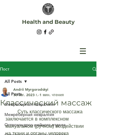
Health and Beauty
Пост
All Posts
Andrii Myrgorodskyi
All Posts
30 авг. 2023 г.
1 мин. чтения
Классический массаж
Межрёберная невралгия
	Суть классического массажа 
Межрёберная невралгия
заключается в комплексном 
Остеохондроз шейного отдела
мануальном (ручном) воздействии 
на ткани и органы человека 