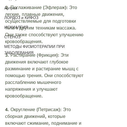
2. Поглаживание (Эфлераж): Это 
Артроз
легкие, плавные движения, 
ЛОРДОЗ и КИФОЗ
осуществляемые для подготовки 
ИСХИАЛГИЯ
тела к другим техникам массажа. 
Они также способствуют улучшению 
СТЕНОЗ
кровообращения.
МЕТОДЫ ФИЗИОТЕРАПИИ ПРИ
ЗАБОЛЕВАНИЯ
3. Растирание (Фрикция): Эти 
движения включают глубокое 
разминание и растирание мышц с 
помощью трения. Они способствуют 
расслаблению мышечного 
напряжения и улучшают 
кровообращение.
4. Округление (Петрисаж): Это 
сборная движений, которые 
включают сжимание, поднимание и 