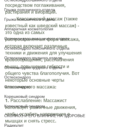
Остеохондроз шейного отдела
посредством поглаживания, 
Грыжа поясничного отдела
растирания и вибраций. 
	Классический массаж (также 
Грыжа поясничного отдела
известный как шведский массаж) - 
Аппаратная косметология
это одна из самых 
Остеохондроз поясничного отдела
распространенных форм массажа, 
которая включает различные 
Остеохондроз поясничного отдела
техники и движения для улучшения 
Остеохондроз грудного отдела
кровообращения, расслабления 
мышц, повышения гибкости и 
Остеохондроз грудного отдела
общего чувства благополучия. Вот 
Остеохондроз
некоторые основные черты 
Остеохондроз
классического массажа:
Корешковый синдром
1. Расслабление: Массажист 
Корешковый синдром
использует различные движения, 
чтобы ослабить напряжение в 
СКОЛИОЗ И ЕГО ВЛИЯНИЕ НА ЗДОРОВЬЕ
мышцах и снять стресс.
Радикулит