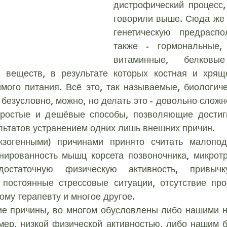
дистрофический процесс,
дела
Остеохондроз
Остеохондроз
Кореш
говорили выше. Сюда же 
генетическую предраспол
также - гормональные, 
СКОЛИОЗ И ЕГО ВЛИЯНИЕ НА ЗДОРОВЬЕ
Ради
витаминные, белковы
 веществ, в результате которых костная и хряще
ХИАЛГИЯ
СТЕНОЗ
мого питания. Всё это, так называемые, биологиче
 безусловно, можно, но делать это - довольно сложно
простые и дешёвые способы, позволяющие достигн
И ПРИ ЗАБОЛЕВАНИЯ
льтатов устранением одних лишь внешних причин.
нированность мышц корсета позвоночника, микрот
достаточную физическую активность, привычку
 постоянные стрессовые ситуации, отсутствие про
ому терапевту и многое другое.
ие причины, во многом обусловлены либо нашими 
мер, низкой физической активностью, либо нашим б