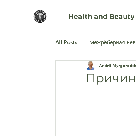
Health and Beauty
All Posts
Межрёберная нев
Andrii Myrgorodsk
Остеохондроз шейного от
Причин
Аппаратная косметология
Остеохондроз поясничног