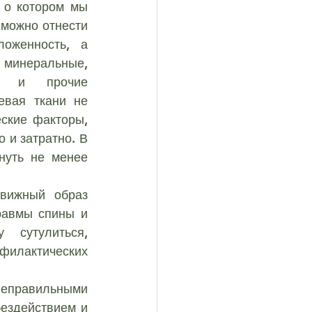
 о котором мы 
ковый синдром
можно отнести 
оженность, а 
минеральные, 
кулит
Артроз
е и прочие 
вая ткани не 
ские факторы, 
 и затратно. В 
уть не менее 
равмы спины и 
 сутулиться, 
филактических 
неправильными 
ездействием и 