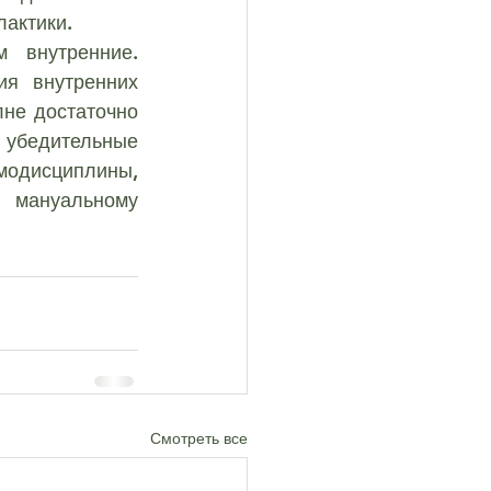
актики.
я внутренних 
не достаточно 
убедительные 
модисциплины, 
 мануальному 
Смотреть все