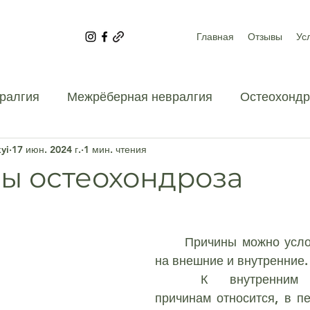
Главная
Отзывы
Ус
ралгия
Межрёберная невралгия
Остеохондр
yi
17 июн. 2024 г.
1 мин. чтения
дела
Грыжа поясничного отдела
Грыжа поясн
ы остеохондроза
Остеохондроз поясничного отдела
	Причины можно условно разделить 
на внешние и внутренние.
о отдела
Остеохондроз грудного отдела
	К внутренним (эндогенным) 
причинам относится, в пе