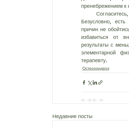
пренебрежением к 
	Согласитесь, внешние причины устранить куда проще, чем внутренние. 
Безусловно, есть
причин не обойтись
избавиться от вн
результаты с мень
элементарной физ
терапевту.
Остеохондроз
Недавние посты