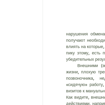
Остеохондроз грудного от
Корешковый синдром
нарушения обмена
ЛОРДОЗ и КИФОЗ
ИС
получают необходи
влиять на которые,
пику этому, есть 
МЕТОДЫ ФИЗИОТЕРАПИ
убедительных резу
	Внешними (экзогенными) причинами принято считать малоподвижный образ 
жизни, плохую тре
позвоночника, не
«сидячую» работу,
визитов к мануальн
Как видите, внешн
действиями, напри