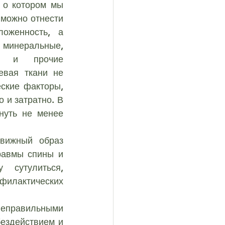
 о котором мы 
ковый синдром
можно отнести 
оженность, а 
минеральные, 
кулит
Артроз
е и прочие 
вая ткани не 
ские факторы, 
 и затратно. В 
уть не менее 
равмы спины и 
 сутулиться, 
филактических 
неправильными 
ездействием и 