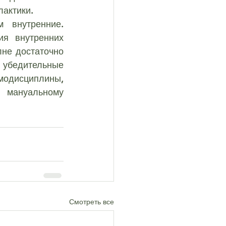
актики.
я внутренних 
не достаточно 
убедительные 
модисциплины, 
 мануальному 
Смотреть все