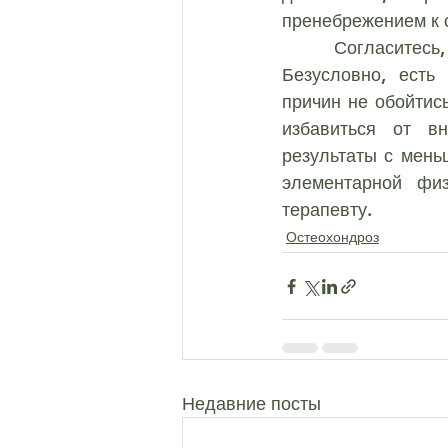
пренебрежением к 
	Согласитесь, внешние причины устранить куда проще, чем внутренние. 
Безусловно, есть
причин не обойтись
избавиться от вн
результаты с мень
элементарной физ
терапевту.
Остеохондроз
Недавние посты