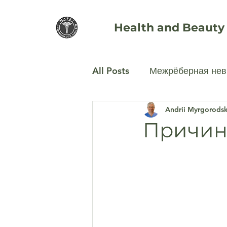
Health and Beauty
All Posts
Межрёберная нев
Andrii Myrgorodsk
Остеохондроз шейного от
Причин
Аппаратная косметология
Остеохондроз поясничног