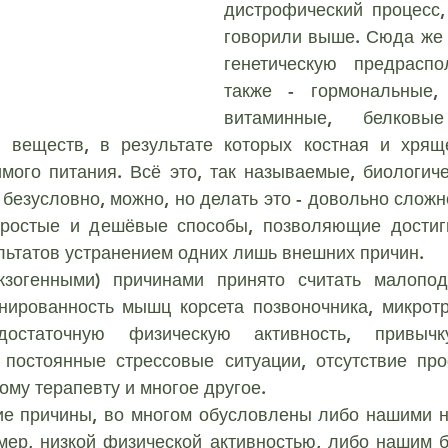
дистрофический процесс,
дела
Остеохондроз
Остеохондроз
Кореш
говорили выше. Сюда же 
генетическую предраспол
также - гормональные, 
СКОЛИОЗ И ЕГО ВЛИЯНИЕ НА ЗДОРОВЬЕ
Ради
витаминные, белковы
 веществ, в результате которых костная и хряще
ХИАЛГИЯ
СТЕНОЗ
мого питания. Всё это, так называемые, биологиче
 безусловно, можно, но делать это - довольно сложно
простые и дешёвые способы, позволяющие достигн
И ПРИ ЗАБОЛЕВАНИЯ
льтатов устранением одних лишь внешних причин.
нированность мышц корсета позвоночника, микрот
достаточную физическую активность, привычку
 постоянные стрессовые ситуации, отсутствие про
ому терапевту и многое другое.
ие причины, во многом обусловлены либо нашими 
мер, низкой физической активностью, либо нашим б