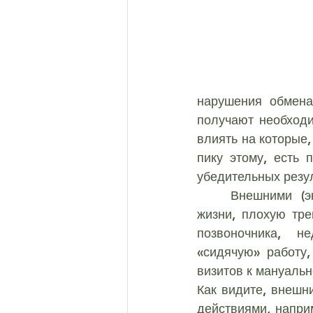
Остеохондроз грудного от
Корешковый синдром
нарушения обмена
ЛОРДОЗ и КИФОЗ
ИС
получают необходи
влиять на которые,
пику этому, есть 
МЕТОДЫ ФИЗИОТЕРАПИ
убедительных резу
	Внешними (экзогенными) причинами принято считать малоподвижный образ 
жизни, плохую тре
позвоночника, не
«сидячую» работу,
визитов к мануальн
Как видите, внешн
действиями, напри