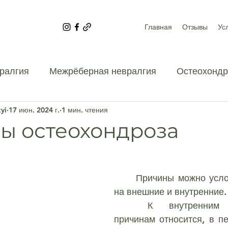
Главная
Отзывы
Ус
ралгия
Межрёберная невралгия
Остеохондр
yi
17 июн. 2024 г.
1 мин. чтения
дела
Грыжа поясничного отдела
Грыжа поясн
ы остеохондроза
Остеохондроз поясничного отдела
	Причины можно условно разделить 
на внешние и внутренние.
о отдела
Остеохондроз грудного отдела
	К внутренним (эндогенным) 
причинам относится, в пе