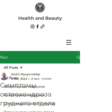
Health and Beauty
Пост
All Posts
Andrii Myrgorodskyi
All Posts
6 мая 2024 г.
2 мин. чтения
Симптомы
Межрёберная невралгия
остеохондроза
Межрёберная невралгия
грудного отдела
Остеохондроз шейного отдела