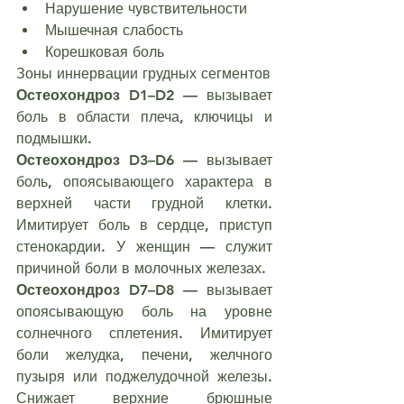
Нарушение чувствительности
Мышечная слабость
Корешковая боль
Зоны иннервации грудных сегментов
Остеохондроз D1–D2
 — вызывает 
боль в области плеча, ключицы и 
подмышки.
Остеохондроз D3–D6
 — вызывает 
боль, опоясывающего характера в 
верхней части грудной клетки. 
Имитирует боль в сердце, приступ 
стенокардии. У женщин — служит 
причиной боли в молочных железах.
Остеохондроз D7–D8
 — вызывает 
опоясывающую боль на уровне 
солнечного сплетения. Имитирует 
боли желудка, печени, желчного 
пузыря или поджелудочной железы. 
Снижает верхние брюшные 