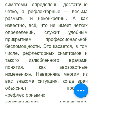
симптомы определены достаточно 
чётко, а рефлекторные — весьма 
размыты и неконкретны. А как 
известно, всё, что не имеет чётких 
определений, служит удобным 
прикрытием профессиональной 
беспомощности. Это касается, в том 
числе, рефлекторных симптомов и 
такого излюбленного врачами 
понятия, как «возрастные 
изменения». Наверняка многим из 
вас знакома ситуация, когда врач 
объяснял проблему 
«рефлекторными» или 
«возрастными» процессами. 
Большинство людей в такие 
моменты справедливо считают, что 
врач просто не может разобраться в 
том, что происходит и пытается 