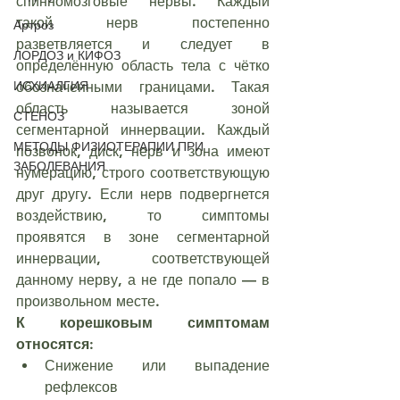
спинномозговые нервы. Каждый 
такой нерв постепенно 
Артроз
разветвляется и следует в 
ЛОРДОЗ и КИФОЗ
определённую область тела с чётко 
ИСХИАЛГИЯ
обозначенными границами. Такая 
область называется зоной 
СТЕНОЗ
сегментарной иннервации. Каждый 
МЕТОДЫ ФИЗИОТЕРАПИИ ПРИ
позвонок, диск, нерв и зона имеют 
ЗАБОЛЕВАНИЯ
нумерацию, строго соответствующую 
друг другу. Если нерв подвергнется 
воздействию, то симптомы 
проявятся в зоне сегментарной 
иннервации, соответствующей 
данному нерву, а не где попало — в 
произвольном месте.
К корешковым симптомам 
относятся:
Снижение или выпадение 
рефлексов