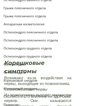
Остеохондроз шейного отдела
Грыжа поясничного отдела
Грыжа поясничного отдела
Аппаратная косметология
Остеохондроз поясничного отдела
Остеохондроз поясничного отдела
Остеохондроз грудного отдела
Остеохондроз грудного отдела
Корешковые 
Остеохондроз
симптомы
Остеохондроз
Возникают из-за воздействия на 
Корешковый синдром
нервы, выходящие из позвоночника.
Корешковый синдром
Спинномозговые нервы
Из позвоночника выходит множество 
СКОЛИОЗ И ЕГО ВЛИЯНИЕ НА ЗДОРОВЬЕ
нервов. Они называются 
Радикулит