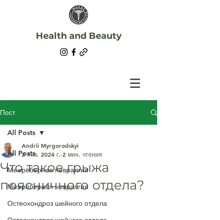
Health and Beauty
Пост
All Posts
Andrii Myrgorodskyi
All Posts
2 янв. 2024 г.
2 мин. чтения
Что такое грыжа
Межрёберная невралгия
поясничного отдела?
Межрёберная невралгия
Остеохондроз шейного отдела