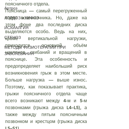
поясничного отдела.
Артроз
Поясница — самый перегруженный 
отдел позвоночника. Но, даже на 
ЛОРДОЗ и КИФОЗ
этом фоне два последних диска 
ИСХИАЛГИЯ
выделяются особо. Ведь на них, 
СТЕНОЗ
кроме вертикальной нагрузки, 
приходится основной объём 
МЕТОДЫ ФИЗИОТЕРАПИИ ПРИ
наклонов, сгибаний и вращений в 
ЗАБОЛЕВАНИЯ
пояснице. Эта особенность и 
предопределяет наибольший риск 
возникновения грыж в этом месте. 
Больше нагрузка — выше износ. 
Поэтому, как показывает практика, 
грыжи поясничного отдела чаще 
всего возникают между 4-м и 5-м 
позвонками (грыжа диска L4–L5), а 
также между пятым поясничным 
позвонком и крестцом (грыжа диска 
L5–S1).