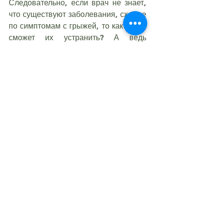
Следовательно, если врач не знает, 
что существуют заболевания, схожие 
по симптомам с грыжей, то как же он 
сможет их устранить? А ведь 
нередко случается, что и грыжа 
вызывает боль, и к ней ещё 
присоединяется «иное» 
заболевание, которое тоже вносит 
свою лепту. И тогда боль становится 
совершенно невыносимой, а 
симптомы переплетаются клубком.
Чтобы устранить боль, нужно 
хорошо разбираться в этих 
хитросплетениях. Теперь понимаете, 
насколько важно найти опытного и 
знающего доктора?! Ведь именно от 
врача, а не от снимков МРТ, будут 
зависеть и точный диагноз, и 
результаты лечения!