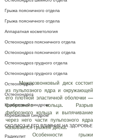
Остеохондроз шейного отдела
Грыжа поясничного отдела
Грыжа поясничного отдела
Аппаратная косметология
Остеохондроз поясничного отдела
Остеохондроз поясничного отдела
Остеохондроз грудного отдела
Остеохондроз грудного отдела
	Межпозвонковый диск состоит 
Остеохондроз
из пульпозного ядра и окружающей 
Остеохондроз
его плотной эластичной оболочки — 
Корешковый синдром
фиброзного кольца. Разрыв 
фиброзного кольца и выпячивание 
Корешковый синдром
через него части пульпозного ядра 
СКОЛИОЗ И ЕГО ВЛИЯНИЕ НА ЗДОРОВЬЕ
называется грыжей диска.
	Особенности грыжи 
Радикулит