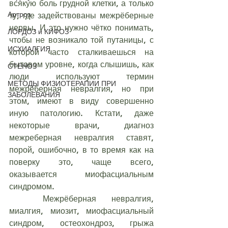
всякую боль грудной клетки, а только 
Артроз
ту, где задействованы межрёберные 
нервы. И это нужно чётко понимать, 
ЛОРДОЗ и КИФОЗ
чтобы не возникало той путаницы, с 
ИСХИАЛГИЯ
которой часто сталкиваешься на 
бытовом уровне, когда слышишь, как 
СТЕНОЗ
люди используют термин 
МЕТОДЫ ФИЗИОТЕРАПИИ ПРИ
межрёберная невралгия, но при 
ЗАБОЛЕВАНИЯ
этом, имеют в виду совершенно 
иную патологию. Кстати, даже 
некоторые врачи, диагноз 
межреберная невралгия ставят, 
порой, ошибочно, в то время как на 
поверку это, чаще всего, 
оказывается миофасциальным 
синдромом.
	Межрёберная невралгия, 
миалгия, миозит, миофасциальный 
синдром, остеохондроз, грыжа 