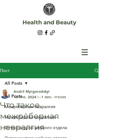
Health and Beauty
Пост
All Posts
Andrii Myrgorodskyi
All Posts
15 янв. 2024 г.
1 мин. чтения
Что такое
Межрёберная невралгия
межрёберная
Межрёберная невралгия
невралгия
Остеохондроз шейного отдела