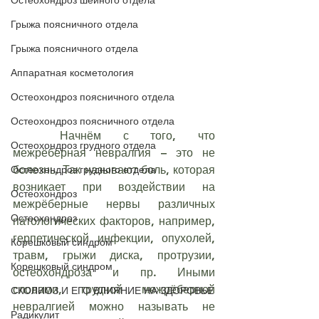
Остеохондроз шейного отдела
Грыжа поясничного отдела
Грыжа поясничного отдела
Аппаратная косметология
Остеохондроз поясничного отдела
Остеохондроз поясничного отдела
	Начнём с того, что 
Остеохондроз грудного отдела
межрёберная невралгия – это не 
Остеохондроз грудного отдела
болезнь. Так называют боль, которая 
возникает при воздействии на 
Остеохондроз
межрёберные нервы различных 
Остеохондроз
патологических факторов, например, 
герпетической инфекции, опухолей, 
Корешковый синдром
травм, грыжи диска, протрузии, 
Корешковый синдром
остеохондроза и пр. Иными 
словами, грудной межрёберной 
СКОЛИОЗ И ЕГО ВЛИЯНИЕ НА ЗДОРОВЬЕ
невралгией можно называть не 
Радикулит